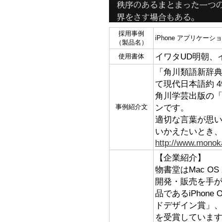
採用事例
iPhone アプリケー
（製品名）
イワタUD明朝、
使用書体
「角川類語新辞
て現代日本語約 4
角川学芸出版の「類
ンです。
事例紹介文
適切な言葉が思
いかえたいとき
http://www.monoka
【企業紹介】
物書堂はMac OS 
開発・販売を手
品であるiPhone
ドデザイン賞」、「
を受賞していま