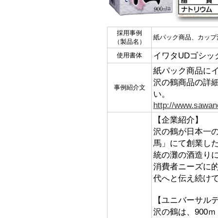
採用事例
紙パック商品、カップ
（製品名）
イワタUDゴシッ
使用書体
紙パック商品にイ
沢の鶴商品の詳
事例紹介文
い。
http://www.sawano
【企業紹介】
沢の鶴が日本一
馬」にて創業した
統の灘の酒造り
消費者ニーズに
代へと伝え続け
【ユニバーサル
沢の鶴は、900