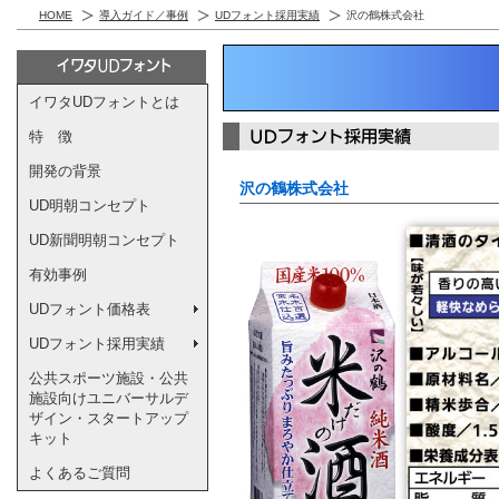
HOME
導入ガイド／事例
UDフォント採用実績
沢の鶴株式会社
イワタUDフォントとは
特 徴
開発の背景
沢の鶴株式会社
UD明朝コンセプト
UD新聞明朝コンセプト
有効事例
UDフォント価格表
UDフォント採用実績
公共スポーツ施設・公共
施設向けユニバーサルデ
ザイン・スタートアップ
キット
よくあるご質問