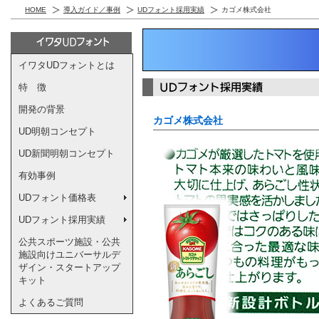
HOME
導入ガイド／事例
UDフォント採用実績
カゴメ株式会社
イワタUDフォントとは
特 徴
開発の背景
カゴメ株式会社
UD明朝コンセプト
UD新聞明朝コンセプト
有効事例
UDフォント価格表
UDフォント採用実績
公共スポーツ施設・公共
施設向けユニバーサルデ
ザイン・スタートアップ
キット
よくあるご質問