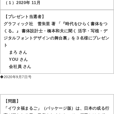
（１）2020年 11月
【プレゼント当選者】
グラフィック社 雪朱里 著 「『時代をひらく書体をつ
くる。』 書体設計士・橋本和夫に聞く 活字・写植・デ
ジタルフォントデザインの舞台裏」を３名様にプレゼン
ト
まろ
さん
YOU
さん
会社員
さん
◆2020年9月7日号
【問題】
「イワタ福まるご」（パッケージ版）は、日本の或る行