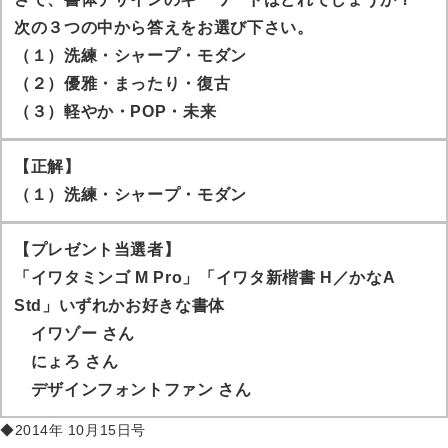
次の３つの中から答えをお選び下さい。
（１）洗練・シャープ・モダン
（２）優雅・まったり・復古
（３）軽やか・POP・未来
【正解】
（１）洗練・シャープ・モダン
【プレゼント当選者】
「イワタミンゴ M Pro」「イワタ新楷書 H／かなA
Std」いずれかお好きな書体
イワゾー
さん
にょろ
さん
デザインフォントファン
さん
◆2014年 10月15日号