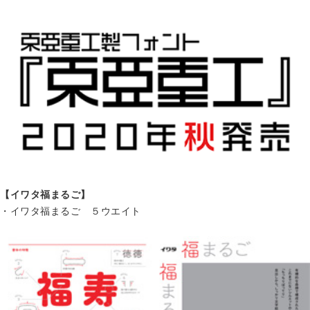
【イワタ福まるご】
・イワタ福まるご ５ウエイト