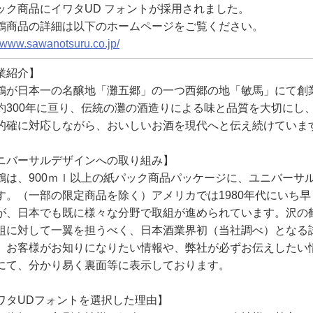
ック商品にイワタUD フォントが採用されました。
鶴商品の詳細は以下のホームページをご覧ください。
//www.sawanotsuru.co.jp/
業紹介】
鶴が日本一の名醸地「灘五郷」の一つ西郷の地「敏馬」にて創業
約300年に亘り、伝統の灘の酒造りによる味と品質を大切にし
的確に対応しながら、おいしいお酒を現代へと伝え続けていま
ニバーサルデザインへの取り組み】
鶴は、900ｍｌ以上の紙パック商品パッケージに、ユニバーサ
す。（一部の限定商品を除く）アメリカでは1980年代にいち
が、日本でも既に様々な分野で取組が進められています。沢の
組に対して一翼を担うべく、日本酒業界初（当社調べ）となる
。お客様がお知りになりたい情報や、弊社が必ずお伝えしたい
にて、分かり易く裏面等に表示しております。
ワタUDフォントを選択した理由】