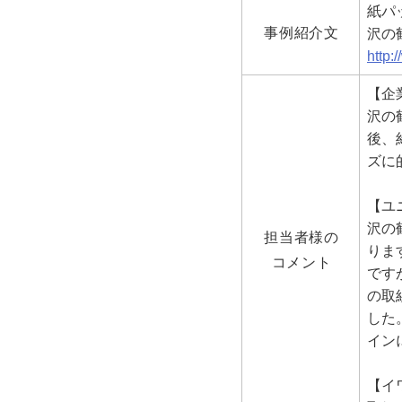
紙パ
事例紹介文
沢の
http:
【企
沢の
後、
ズに
【ユ
沢の
担当者様の
りま
コメント
です
の取
した
イン
【イ