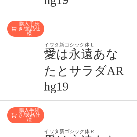
購入手続
き/製品仕
様
イワタ新ゴシック体Ｌ
愛は永遠あな
たとサラダAR
hg19
購入手続
き/製品仕
様
イワタ新ゴシック体Ｒ