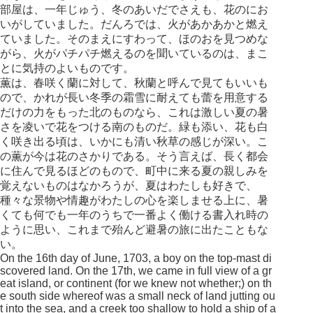
部屋は、一年じゅう、冬のあいだでさえも、花のにお
いがしていました。だんろでは、火があかあかと燃え
ていました。そのまえにすわって、ほのおを見つめな
がら、火がパチパチ燃えるのを聞いているのは、まこ
とに気持のよいものです。
薫は、春咲く蘭に対して、秋蘭と呼んで見てもいいも
ので、かれが長い冬季の霜雪に耐えても蕾を用意する
だけの力をもった北のものなら、これは激しい夏の暑
さを凌いで花をつける南のものだ。緑も添い、花も白
く咲き出る頃は、いかにも清い秋草の感じが深い。こ
の薫が今は花のさかりである。そう言えば、長く都会
に住んで見るほどのもので、町中に来る夏の親しみを
覚えないものはなかろうが、夏はわたしも好きで、
種々な景物や情趣がわたしの心を楽しませる上に、暑
くても何でも一年のうちで一番よく働ける書入れ時の
ように思い、これまで殆んど避暑の旅に出たこともな
い。
On the 16th day of June, 1703, a boy on the top-mast di
scovered land. On the 17th, we came in full view of a gr
eat island, or continent (for we knew not whether;) on th
e south side whereof was a small neck of land jutting ou
t into the sea, and a creek too shallow to hold a ship of a