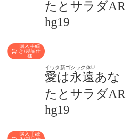
たとサラダAR
hg19
購入手続
き/製品仕
様
イワタ新ゴシック体U
愛は永遠あな
たとサラダAR
hg19
購入手続
き/製品仕