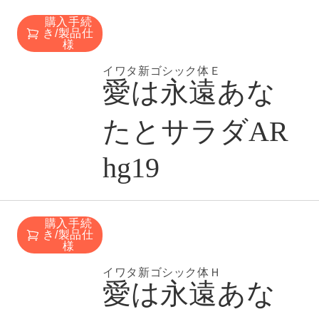
購入手続
き/製品仕
様
イワタ新ゴシック体Ｅ
愛は永遠あな
たとサラダAR
hg19
購入手続
き/製品仕
様
イワタ新ゴシック体Ｈ
愛は永遠あな