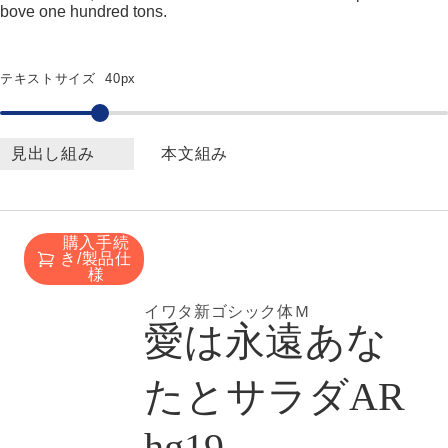
bove one hundred tons.
テキストサイズ
40px
見出し組み
本文組み
購入手続
き/製品仕
様
イワタ新ゴシック体Ｍ
愛は永遠あな
たとサラダAR
hg19