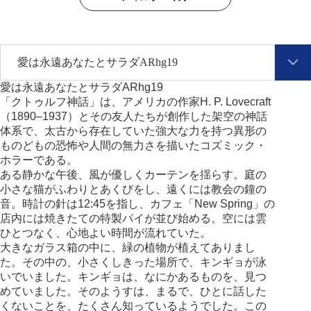
サ
ン
プ
愛は永遠あなたとサラダARhg19
ル
「クトゥルフ神話」は、アメリカの作家H. P. Lovecraft
テ
（1890–1937）とその友人たちが創作した架空の神話
キ
体系で、太古から存在していた強大な力を持つ異形の
ス
ものどもの恐怖や人間の無力さを描いたコズミック・
ト
ホラーである。
を
ある静かな午後、風が優しくカーテンを揺らす。庭の
入
小さな猫がふわりとあくびをし、遠くには教会の鐘の
力
音。時計の針は12:45を指し、カフェ「New Spring」の
店内には焼きたての特製パイが並び始める。空には雲
ひとつなく、心地よい時間が流れていた。
大きなガラス箱の中に、緑の植物が植えてありまし
た。その中の、小さくしきった場所で、キンギョが泳
いでいました。キンギョは、なにかあるものを、見つ
めていました。そのようすは、まるで、ひとに話した
くないことを、たくさん知っているようでした。この