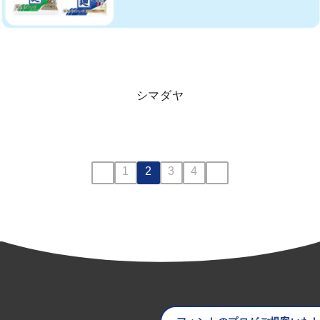
シマダヤ
投
1
2
3
4
稿
ナ
ビ
ゲ
ー
シ
ョ
ン