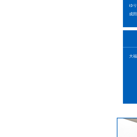
ゆり
成田
大福