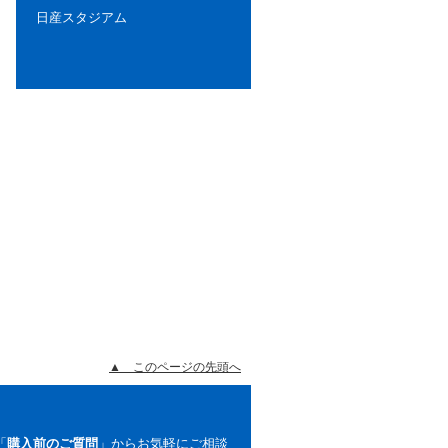
日産スタジアム
▲ このページの先頭へ
「
購入前のご質問
」からお気軽にご相談