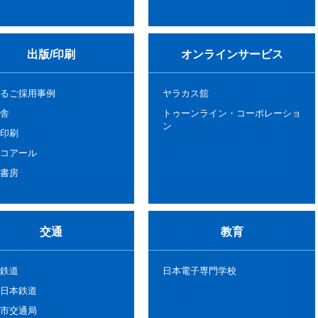
出版/印刷
オンラインサービス
るご採用事例
ヤラカス舘
舎
トゥーンライン・コーポレーショ
ン
印刷
コアール
書房
交通
教育
鉄道
日本電子専門学校
日本鉄道
市交通局