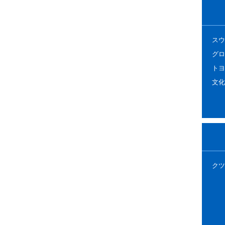
スウ
グロ
トヨ
文化
クツ