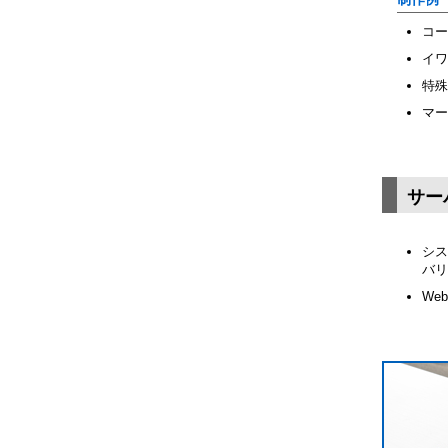
コー
イワ
特殊
マー
サー
シス
バリ
We