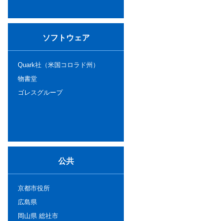
ソフトウェア
Quark社（米国コロラド州）
物書堂
ゴレスグループ
公共
京都市役所
広島県
岡山県 総社市