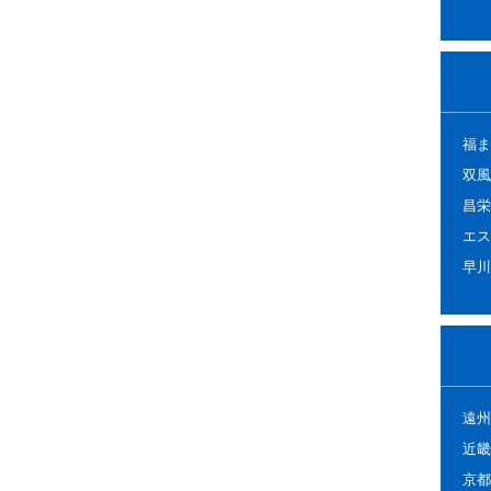
福ま
双風
昌栄
エス
早川
遠州
近畿
京都