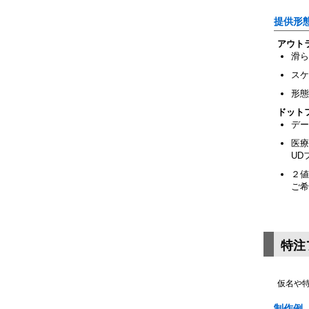
提供形
アウト
滑ら
スケ
形態
ドット
デー
医療
UD
２値
ご希
特注
仮名や
制作例