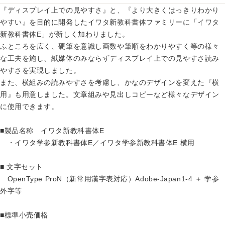
『ディスプレイ上での見やすさ』と、『より大きくはっきりわかり
やすい』を目的に開発したイワタ新教科書体ファミリーに「イワタ
新教科書体E」が新しく加わりました。
ふところを広く、硬筆を意識し画数や筆順をわかりやすく等の様々
な工夫を施し、紙媒体のみならずディスプレイ上での見やすさ読み
やすさを実現しました。
また、横組みの読みやすさを考慮し、かなのデザインを変えた『横
用』も用意しました。文章組みや見出しコピーなど様々なデザイン
に使用できます。
■製品名称 イワタ新教科書体E
・イワタ学参新教科書体E／イワタ学参新教科書体E 横用
■ 文字セット
OpenType ProN（新常用漢字表対応）Adobe-Japan1-4 ＋ 学参
外字等
■標準小売価格