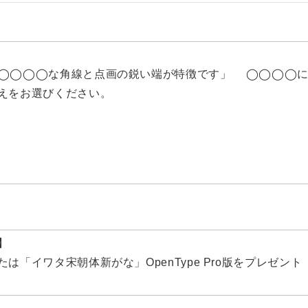
◯◯◯◯な角線と点画の鋭い端が特徴です」 ◯◯◯◯に
えをお選びください。
】
は「イワタ宋朝体新がな」OpenType Pro版をプレゼント